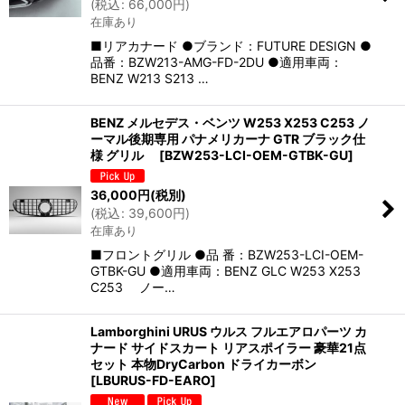
(
税込
:
66,000
円
)
在庫あり
■リアカナード ●ブランド：FUTURE DESIGN ●
品番：BZW213-AMG-FD-2DU ●適用車両：
BENZ W213 S213 …
BENZ メルセデス・ベンツ W253 X253 C253 ノ
ーマル後期専用 パナメリカーナ GTR ブラック仕
様 グリル
[
BZW253-LCI-OEM-GTBK-GU
]
36,000
円
(税別)
(
税込
:
39,600
円
)
在庫あり
■フロントグリル ●品 番：BZW253-LCI-OEM-
GTBK-GU ●適用車両：BENZ GLC W253 X253
C253 ノー…
Lamborghini URUS ウルス フルエアロパーツ カ
ナード サイドスカート リアスポイラー 豪華21点
セット 本物DryCarbon ドライカーボン
[
LBURUS-FD-EARO
]