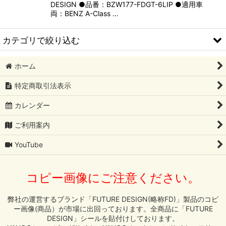
DESIGN ●品番：BZW177-FDGT-6LIP ●適用車
両：BENZ A-Class …
カテゴリで絞り込む
ホーム
AUDI
特定商取引法表示
BMW
カレンダー
Mercedes-Benz
ご利用案内
LAMBORGHINI
YouTube
LEXUS
コピー画像にご注意ください。
NISSAN
MAZDA
弊社の運営するブランド「FUTURE DESIGN(略称FD)」製品のコピ
ー画像(商品）が市場に出回っております。全商品に「FUTURE
DESIGN」シールを貼付けしております。
McLaren