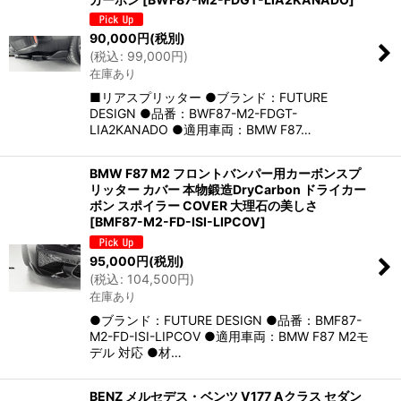
90,000
円
(税別)
(
税込
:
99,000
円
)
在庫あり
■リアスプリッター ●ブランド：FUTURE
DESIGN ●品番：BWF87-M2-FDGT-
LIA2KANADO ●適用車両：BMW F87…
BMW F87 M2 フロントバンパー用カーボンスプ
リッター カバー 本物鍛造DryCarbon ドライカー
ボン スポイラー COVER 大理石の美しさ
[
BMF87-M2-FD-ISI-LIPCOV
]
95,000
円
(税別)
(
税込
:
104,500
円
)
在庫あり
●ブランド：FUTURE DESIGN ●品番：BMF87-
M2-FD-ISI-LIPCOV ●適用車両：BMW F87 M2モ
デル 対応 ●材…
BENZ メルセデス・ベンツ V177 Aクラス セダン