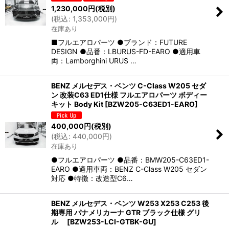
1,230,000
円
(税別)
(
税込
:
1,353,000
円
)
在庫あり
■フルエアロパーツ ●ブランド：FUTURE
DESIGN ●品番：LBURUS-FD-EARO ●適用車
両：Lamborghini URUS …
BENZ メルセデス・ベンツ C-Class W205 セダ
ン 改装C63 ED1仕様 フルエアロパーツ ボディー
キット Body Kit
[
BZW205-C63ED1-EARO
]
400,000
円
(税別)
(
税込
:
440,000
円
)
在庫あり
●フルエアロパーツ ●品番：BMW205-C63ED1-
EARO ●適用車両：BENZ C-Class W205 セダン
対応 ●特徴：改造型C6…
BENZ メルセデス・ベンツ W253 X253 C253 後
期専用 パナメリカーナ GTR ブラック仕様 グリ
ル
[
BZW253-LCI-GTBK-GU
]