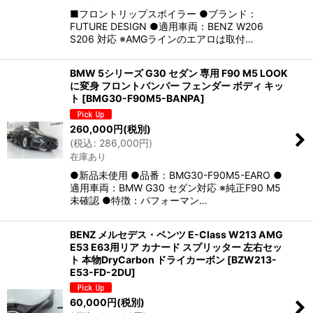
■フロントリップスポイラー ●ブランド：
FUTURE DESIGN ●適用車両：BENZ W206
S206 対応 ※AMGラインのエアロは取付…
BMW 5シリーズ G30 セダン 専用 F90 M5 LOOK
に変身 フロントバンパー フェンダー ボディ キッ
ト
[
BMG30-F90M5-BANPA
]
260,000
円
(税別)
(
税込
:
286,000
円
)
在庫あり
●新品未使用 ●品番：BMG30-F90M5-EARO ●
適用車両：BMW G30 セダン対応 ※純正F90 M5
未確認 ●特徴：パフォーマン…
BENZ メルセデス・ベンツ E-Class W213 AMG
E53 E63用リア カナード スプリッター 左右セッ
ト 本物DryCarbon ドライカーボン
[
BZW213-
E53-FD-2DU
]
60,000
円
(税別)