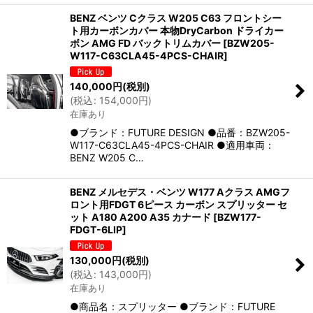
BENZ ベンツ Cクラス W205 C63 フロントシー
ト用カーボンカバー 本物DryCarbon ドライカー
ボン AMG FD バックトリムカバー
[
BZW205-
W117-C63CLA45-4PCS-CHAIR
]
140,000
円
(税別)
(
税込
:
154,000
円
)
在庫あり
●ブランド：FUTURE DESIGN ●品番：BZW205-
W117-C63CLA45-4PCS-CHAIR ●適用車両：
BENZ W205 C…
BENZ メルセデス・ベンツ W177 Aクラス AMGフ
ロント用FDGT 6ピース カーボン スプリッター セ
ット A180 A200 A35 カナード
[
BZW177-
FDGT-6LIP
]
130,000
円
(税別)
(
税込
:
143,000
円
)
在庫あり
●商品名：スプリッター ●ブランド：FUTURE