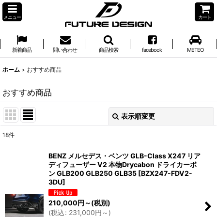
メニュー
カート
新着商品
問い合わせ
商品検索
facebook
METEO
ホーム
>
おすすめ商品
おすすめ商品
表示順変更
閉じる
18
件
表示数
:
BENZ メルセデス・ベンツ GLB-Class X247 リア
ディフューザー V2 本物Drycabon ドライカーボ
並び順
:
ン GLB200 GLB250 GLB35
[
BZX247-FDV2-
3DU
]
絞り込む
210,000
円
～
(税別)
(
税込
:
231,000
円
～
)