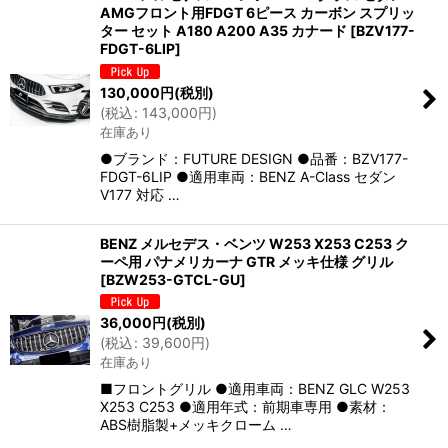
AMGフロント用FDGT 6ピース カーボン スプリッ
ター セット A180 A200 A35 カナード
[
BZV177-
FDGT-6LIP
]
130,000
円
(税別)
(
税込
:
143,000
円
)
在庫あり
●ブランド：FUTURE DESIGN ●品番：BZV177-
FDGT-6LIP ●適用車両：BENZ A-Class セダン
V177 対応 …
BENZ メルセデス・ベンツ W253 X253 C253 ク
ーペ用 パナメリカーナ GTR メッキ仕様 グリル
[
BZW253-GTCL-GU
]
36,000
円
(税別)
(
税込
:
39,600
円
)
在庫あり
■フロントグリル ●適用車両：BENZ GLC W253
X253 C253 ●適用年式：前期車専用 ●素材：
ABS樹脂製+メッキクローム …