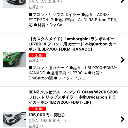
(
税込
:
275,000
円
)
在庫あり
■フロントリップスポイラー ●品番：ADRS-
ETGT-FD-LIP ●適用車両：AUDI RS E-tron GT 対
応 ●材質：Dry Ca…
【カスタムメイド】Lamborghini ランボルギーニ
LP700-4 フロント用 カナード 本物Carbon カー
ボン
[
LBLP700-FDKM-KANADO
]
在庫あり
■フロント用カナード ●品番：LBLP700-FDKM-
KANADO ●適用車両：LP700-4 ●材質：
DryCarbon製 ●フィッティン…
BENZ メルセデス・ベンツ C-Class W206 S206
フロント リップスポイラー 本物Drycarbon ドラ
イカーボン
[
BZW206-FDGT-LIP
]
135,000
円
～
(税別)
(
税込
:
148,500
円
～
)
在庫あり