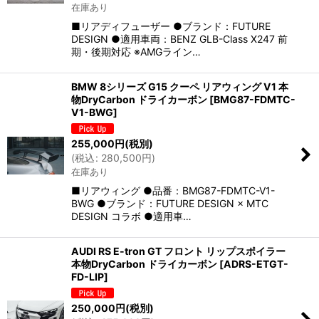
在庫あり
■リアディフューザー ●ブランド：FUTURE
DESIGN ●適用車両：BENZ GLB-Class X247 前
期・後期対応 ※AMGライン…
BMW 8シリーズ G15 クーペ リアウィング V1 本
物DryCarbon ドライカーボン
[
BMG87-FDMTC-
V1-BWG
]
255,000
円
(税別)
(
税込
:
280,500
円
)
在庫あり
■リアウィング ●品番：BMG87-FDMTC-V1-
BWG ●ブランド：FUTURE DESIGN × MTC
DESIGN コラボ ●適用車…
AUDI RS E-tron GT フロント リップスポイラー
本物DryCarbon ドライカーボン
[
ADRS-ETGT-
FD-LIP
]
250,000
円
(税別)