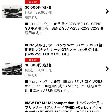
36,000
円
(税別)
(
税込
:
39,600
円
)
在庫あり
■フロントグリル ●品 番：BZW253-LCI-GTBK-
GU ●適用車両：BENZ GLC W253 X253 C253 ●
適用年式…
BENZ メルセデス・ベンツ W253 X253 C253 後
期専用 パナメリカーナ GTR メッキ仕様 グリル
[
BZW253-LCI-GTCL-GU
]
36,000
円
(税別)
(
税込
:
39,600
円
)
在庫あり
■フロントグリル ●適用車両：BENZ GLC W253
X253 C253 ●適用年式：AMGバンパー後期車専
用 ●素材：ABS樹脂製+メッ…
BMW F87 M2 M2competition リアバンパー用ス
プリッター リアカナード 本物DryCarbon ドライ
カーボン
[
BWF87-M2-FDGT-LIA2KANADO
]