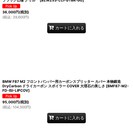
ブラック仕様 グリル
[
BZW253-LCI-GTBK-GU
]
36,000
円
(税別)
(
税込
:
39,600
円
)
カートに入れる
BMW F87 M2 フロントバンパー用カーボンスプリッター カバー 本物鍛造
DryCarbon ドライカーボン スポイラー COVER 大理石の美しさ
[
BMF87-M2-
FD-ISI-LIPCOV
]
95,000
円
(税別)
(
税込
:
104,500
円
)
カートに入れる