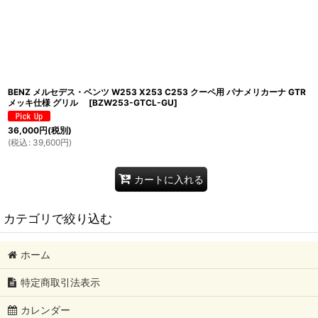
BENZ メルセデス・ベンツ W253 X253 C253 クーペ用 パナメリカーナ GTR
メッキ仕様 グリル
[
BZW253-GTCL-GU
]
36,000
円
(税別)
(
税込
:
39,600
円
)
カートに入れる
カテゴリで絞り込む
ホーム
AUDI
特定商取引法表示
BMW
カレンダー
Mercedes-Benz