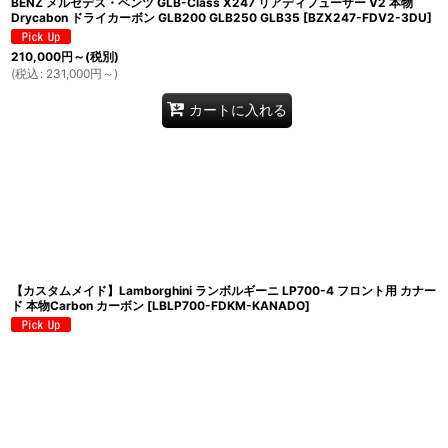
BENZ メルセデス・ベンツ GLB-Class X247 リアディフューザー V2 本物
Drycabon ドライカーボン GLB200 GLB250 GLB35
[
BZX247-FDV2-3DU
]
210,000
円
～
(税別)
(
税込
:
231,000
円
～
)
カートに入れる
【カスタムメイド】Lamborghini ランボルギーニ LP700-4 フロント用 カナー
ド 本物Carbon カーボン
[
LBLP700-FDKM-KANADO
]