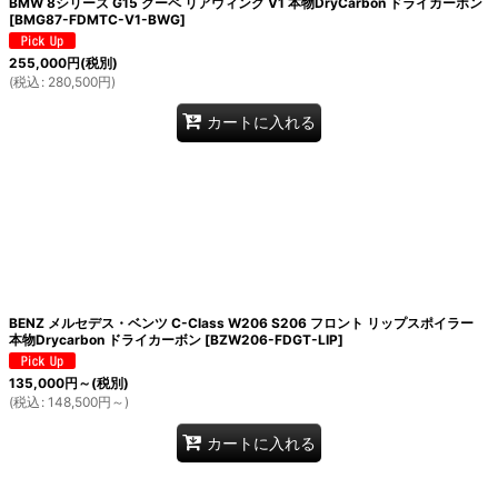
BMW 8シリーズ G15 クーペ リアウィング V1 本物DryCarbon ドライカーボン
[
BMG87-FDMTC-V1-BWG
]
255,000
円
(税別)
(
税込
:
280,500
円
)
カートに入れる
BENZ メルセデス・ベンツ C-Class W206 S206 フロント リップスポイラー
本物Drycarbon ドライカーボン
[
BZW206-FDGT-LIP
]
135,000
円
～
(税別)
(
税込
:
148,500
円
～
)
カートに入れる