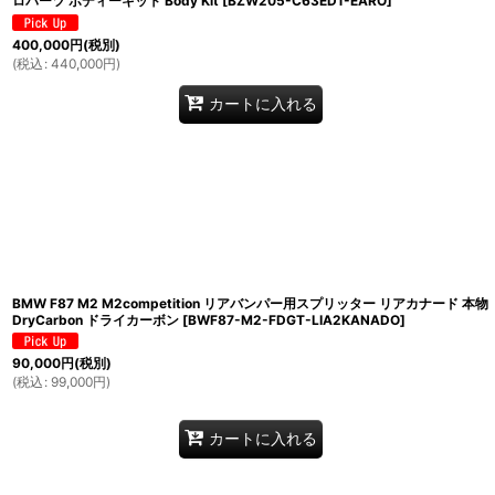
ロパーツ ボディーキット Body Kit
[
BZW205-C63ED1-EARO
]
400,000
円
(税別)
(
税込
:
440,000
円
)
カートに入れる
BMW F87 M2 M2competition リアバンパー用スプリッター リアカナード 本物
DryCarbon ドライカーボン
[
BWF87-M2-FDGT-LIA2KANADO
]
90,000
円
(税別)
(
税込
:
99,000
円
)
カートに入れる