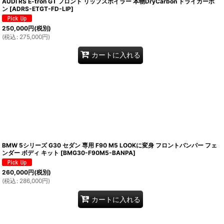
AUDI RS E-tron GT フロント リップスポイラー 本物DryCarbon ドライカーボ
ン
[
ADRS-ETGT-FD-LIP
]
250,000
円
(税別)
(
税込
:
275,000
円
)
カートに入れる
BMW 5シリーズ G30 セダン 専用 F90 M5 LOOKに変身 フロントバンパー フェ
ンダー ボディ キット
[
BMG30-F90M5-BANPA
]
260,000
円
(税別)
(
税込
:
286,000
円
)
カートに入れる