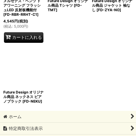
メルセデス・ベンツ ド
Future Design オリジナ
Future Design オリジナ
アワーニング フラッシ
ル商品 Tシャツ
[
FD-
ル商品 ジャケット 袖な
ュLED 反射板機能付
TMT
]
し
[
FD-ZYA-NO
]
[
FD-RBR-RRHT-C1
]
4,545
円
(税別)
(
税込
:
5,000
円
)
カートに入れる
Future Design オリジナ
ル商品 ネックネス ピア
ノブラック
[
FD-NEKU
]
ホーム
特定商取引法表示