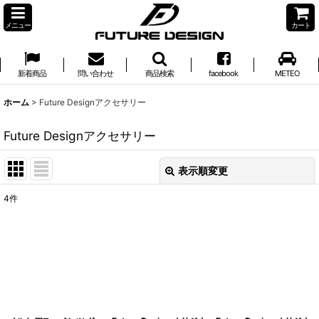
メニュー
カート
新着商品
問い合わせ
商品検索
facebook
METEO
ホーム
>
Future Designアクセサリー
Future Designアクセサリー
表示順変更
閉じる
4
件
表示数
:
並び順
:
絞り込む