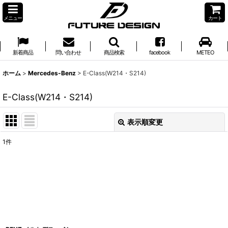
メニュー
カート
新着商品
問い合わせ
商品検索
facebook
METEO
ホーム
>
Mercedes-Benz
>
E-Class(W214・S214)
E-Class(W214・S214)
表示順変更
閉じる
1
件
表示数
:
並び順
:
絞り込む