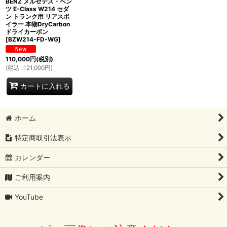
BENZ メルセデス・ベン
ツ E-Class W214 セダ
ン トランク用 リアスポ
イラー 本物DryCarbon
ドライカーボン
[
BZW214-FD-WG
]
110,000
円
(税別)
(
税込
:
121,000
円
)
カートに入れる
ホーム
特定商取引法表示
カレンダー
ご利用案内
YouTube