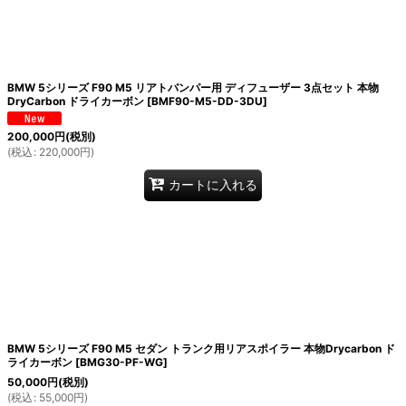
BMW 5シリーズ F90 M5 リアトバンパー用 ディフューザー 3点セット 本物
DryCarbon ドライカーボン
[
BMF90-M5-DD-3DU
]
200,000
円
(税別)
(
税込
:
220,000
円
)
カートに入れる
BMW 5シリーズ F90 M5 セダン トランク用リアスポイラー 本物Drycarbon ド
ライカーボン
[
BMG30-PF-WG
]
50,000
円
(税別)
(
税込
:
55,000
円
)