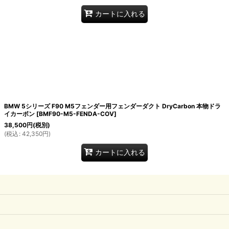
カートに入れる
BMW 5シリーズ F90 M5フェンダー用フェンダーダクト DryCarbon 本物ドラ
イカーボン
[
BMF90-M5-FENDA-COV
]
38,500
円
(税別)
(
税込
:
42,350
円
)
カートに入れる