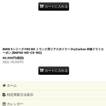
カートに入れる
BMW 5シリーズ F90 M5 トランク用リアスポイラー DryCarbon 本物ドライカ
ーボン
[
BMF90-M5-CS-WG
]
90,000
円
(税別)
(
税込
:
99,000
円
)
カートに入れる
ホーム
特定商取引法表示
カレンダー