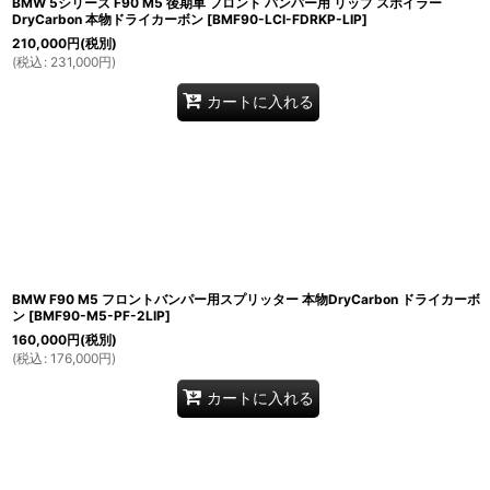
BMW 5シリーズ F90 M5 後期車 フロント バンパー用 リップ スポイラー
DryCarbon 本物ドライカーボン
[
BMF90-LCI-FDRKP-LIP
]
210,000
円
(税別)
(
税込
:
231,000
円
)
カートに入れる
BMW F90 M5 フロントバンパー用スプリッター 本物DryCarbon ドライカーボ
ン
[
BMF90-M5-PF-2LIP
]
160,000
円
(税別)
(
税込
:
176,000
円
)
カートに入れる