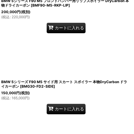
BMW 5シリーズ F90 M5 フロントバンパー用リップスポイラー DryCarbon 本
物ドライカーボン
[
BMF90-M5-RKP-LIP
]
200,000
円
(税別)
(
税込
:
220,000
円
)
カートに入れる
BMW 5シリーズ F90 M5 サイド用 スカート スポイラー 本物DryCarbon ドラ
イカーボン
[
BMG30-FD2-SIDE
]
150,000
円
(税別)
(
税込
:
165,000
円
)
カートに入れる