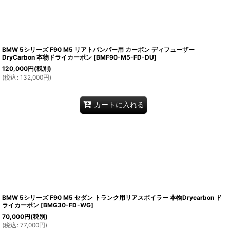
BMW 5シリーズ F90 M5 リアトバンパー用 カーボン ディフューザー
DryCarbon 本物ドライカーボン
[
BMF90-M5-FD-DU
]
120,000
円
(税別)
(
税込
:
132,000
円
)
カートに入れる
BMW 5シリーズ F90 M5 セダン トランク用リアスポイラー 本物Drycarbon ド
ライカーボン
[
BMG30-FD-WG
]
70,000
円
(税別)
(
税込
:
77,000
円
)