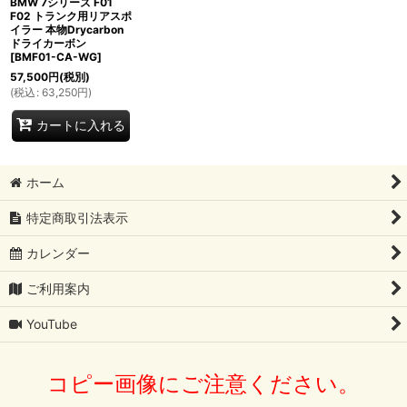
BMW 7シリーズ F01
F02 トランク用リアスポ
イラー 本物Drycarbon
ドライカーボン
[
BMF01-CA-WG
]
57,500
円
(税別)
(
税込
:
63,250
円
)
カートに入れる
ホーム
特定商取引法表示
カレンダー
ご利用案内
YouTube
コピー画像にご注意ください。