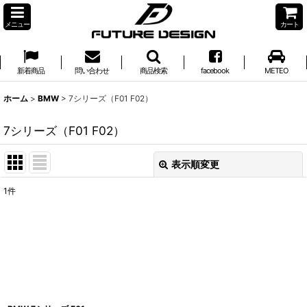
メニュー
カート
新着商品
問い合わせ
商品検索
facebook
METEO
ホーム
>
BMW
>
7シリーズ（F01 F02）
7シリーズ（F01 F02）
表示順変更
閉じる
1
件
表示数
:
並び順
:
絞り込む