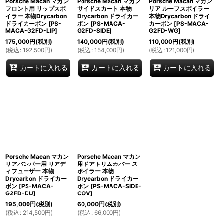
Porsche Macan マカン
Porsche Macan マカン
Porsche Macan マカン
フロント用 リップスポ
サイドスカート 本物
リア ルーフスポイラー
イラー 本物Drycarbon
Drycarbon ドライカー
本物Drycarbon ドライ
ドライカーボン
[
PS-
ボン
[
PS-MACA-
カーボン
[
PS-MACA-
MACA-G2FD-LIP
]
G2FD-SIDE
]
G2FD-WG
]
175,000
円
(税別)
140,000
円
(税別)
110,000
円
(税別)
(
税込
:
192,500
円
)
(
税込
:
154,000
円
)
(
税込
:
121,000
円
)
カートに入れる
カートに入れる
カートに入れる
Porsche Macan マカン
Porsche Macan マカン
リアバンパー用 リアデ
用ドアトリムカバー ス
ィフューザー 本物
ポイラー 本物
Drycarbon ドライカー
Drycarbon ドライカー
ボン
[
PS-MACA-
ボン
[
PS-MACA-SIDE-
G2FD-DU
]
COV
]
195,000
円
(税別)
60,000
円
(税別)
(
税込
:
214,500
円
)
(
税込
:
66,000
円
)