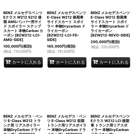
BENZ メルセデスベンツ
BENZ メルセデスベンツ
BENZ メルセデスベンツ
Eクラス W212 S212 後
E-Class W212 後期車
E-Class W212 前期車
期 AMGバンパー用サイ
サイドスカート スポイ
サイドスカート スポイ
ド スポイラー ステップ
ラー 本物Drycarbon ド
ラー 本物Drycarbon ド
スカート 本物Carbon カ
ライカーボン
ライカーボン
ーボン
[
BZW212-LCI-
[
BZW212-LCI-FD-
[
BZW212-REVO-SIDE
]
AMG-SIDE
]
SIDE
]
200,000
円
(税別)
100,000
円
(税別)
165,000
円
(税別)
(
税込
:
220,000
円
)
(
税込
:
110,000
円
)
(
税込
:
181,500
円
)
カートに入れる
カートに入れる
カートに入れる
BENZ メルセデス・ベン
BENZ メルセデス・ベン
BENZ メルセデスベンツ
ツ E-Class W212 トラ
ツ E-Class W212 前期
Eクラス W212 LCI 後期
ンク用 リアスポイラー
トランク用リアスポイラ
車 トランク用リアスポ
本物DryCarbon ドライ
ー 本物DryCarbon ドラ
イラー 本物DryCarbon