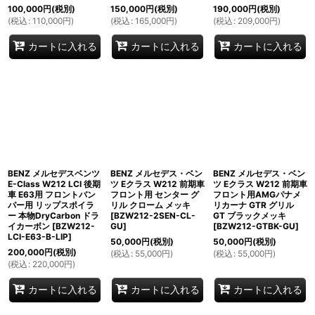
100,000
円
(税別)
150,000
円
(税別)
190,000
円
(税別)
(
税込
:
110,000
円
)
(
税込
:
165,000
円
)
(
税込
:
209,000
円
)
カートに入れる
カートに入れる
カートに入れる
BENZ メルセデスベンツ
BENZ メルセデス・ベン
BENZ メルセデス・ベン
E-Class W212 LCI 後期
ツ Eクラス W212 前期車
ツ Eクラス W212 前期車
車 E63用 フロントバン
フロント用 センター グ
フロント用AMGパナメ
パー用 リップスポイラ
リル クローム メッキ
リカーナ GTR グリル
ー 本物DryCarbon ドラ
[
BZW212-2SEN-CL-
GT ブラックメッキ
イカーボン
[
BZW212-
GU
]
[
BZW212-GTBK-GU
]
LCI-E63-B-LIP
]
50,000
円
(税別)
50,000
円
(税別)
200,000
円
(税別)
(
税込
:
55,000
円
)
(
税込
:
55,000
円
)
(
税込
:
220,000
円
)
カートに入れる
カートに入れる
カートに入れる