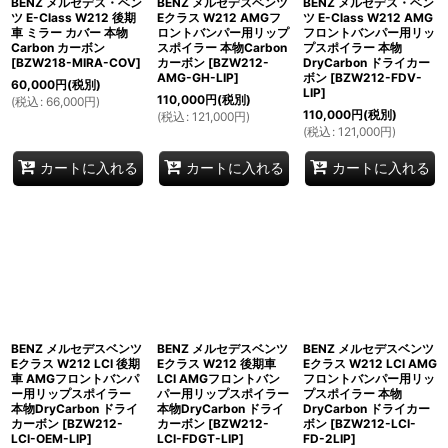
BENZ メルセデス・ベン
BENZ メルセデスベンツ
BENZ メルセデス・ベン
ツ E-Class W212 後期
Eクラス W212 AMGフ
ツ E-Class W212 AMG
車 ミラー カバー 本物
ロントバンパー用リップ
フロントバンパー用リッ
Carbon カーボン
スポイラー 本物Carbon
プスポイラー 本物
[
BZW218-MIRA-COV
]
カーボン
[
BZW212-
DryCarbon ドライカー
AMG-GH-LIP
]
ボン
[
BZW212-FDV-
60,000
円
(税別)
LIP
]
110,000
円
(税別)
(
税込
:
66,000
円
)
110,000
円
(税別)
(
税込
:
121,000
円
)
(
税込
:
121,000
円
)
カートに入れる
カートに入れる
カートに入れる
BENZ メルセデスベンツ
BENZ メルセデスベンツ
BENZ メルセデスベンツ
Eクラス W212 LCI 後期
Eクラス W212 後期車
Eクラス W212 LCI AMG
車 AMGフロントバンパ
LCI AMGフロントバン
フロントバンパー用リッ
ー用リップスポイラー
パー用リップスポイラー
プスポイラー 本物
本物DryCarbon ドライ
本物DryCarbon ドライ
DryCarbon ドライカー
カーボン
[
BZW212-
カーボン
[
BZW212-
ボン
[
BZW212-LCI-
LCI-OEM-LIP
]
LCI-FDGT-LIP
]
FD-2LIP
]