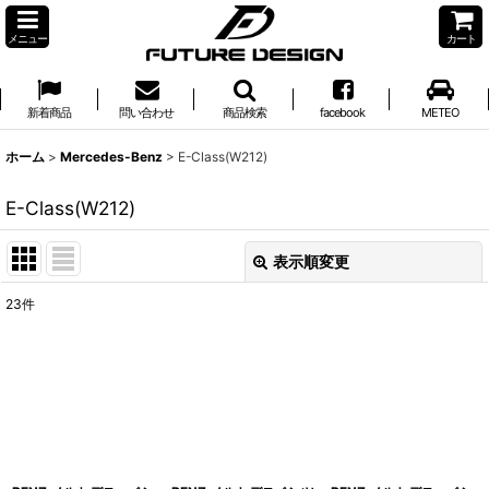
メニュー
カート
新着商品
問い合わせ
商品検索
facebook
METEO
ホーム
>
Mercedes-Benz
>
E-Class(W212)
E-Class(W212)
表示順変更
閉じる
23
件
表示数
:
並び順
:
絞り込む