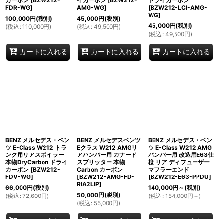
カーボン
[
BZW212-
イカーボン
[
BZW212-
ドライカーボン
FDR-WG
]
AMG-WG
]
[
BZW212-LCI-AMG-
WG
]
100,000
円
(税別)
45,000
円
(税別)
45,000
円
(税別)
(
税込
:
110,000
円
)
(
税込
:
49,500
円
)
(
税込
:
49,500
円
)
カートに入れる
カートに入れる
カートに入れる
BENZ メルセデス・ベン
BENZ メルセデスベンツ
BENZ メルセデス・ベン
ツ E-Class W212 トラ
Eクラス W212 AMGリ
ツ E-Class W212 AMG
ンク用リアスポイラー
アバンパー用 カナード
バンパー用 改造用E63仕
本物DryCarbon ドライ
スプリッター 本物
様 リア ディフューザー
カーボン
[
BZW212-
Carbon カーボン
マフラーエンド
FDV-WG
]
[
BZW212-AMG-FD-
[
BZW212-E63-PPDU
]
RIA2LIP
]
66,000
円
(税別)
140,000
円
～
(税別)
50,000
円
(税別)
(
税込
:
72,600
円
)
(
税込
:
154,000
円
～
)
(
税込
:
55,000
円
)