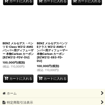
カートに入れる
カートに入れる
カートに入れる
BENZ メルセデス・ベン
BENZ メルセデスベンツ
ツ E-Class W212 AMG
Eクラス W212 AMGバ
バンパー用ディフューザ
ンパー用ディフューザー
ー 本物Carbon カーボン
本物Carbon カーボン
[
BZW212-FDV-DU
]
[
BZW212-E63-FD-
DU
]
100,000
円
(税別)
100,000
円
(税別)
(
税込
:
110,000
円
)
(
税込
:
110,000
円
)
カートに入れる
カートに入れる
ホーム
特定商取引法表示