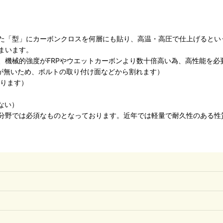
た「型」にカーボンクロスを何層にも貼り、高温・高圧で仕上げるとい
まいます。
、機械的強度がFRPやウエットカーボンより数十倍高い為、高性能を必
度が無いため、ボルトの取り付け面などから割れます）
なります）
ない）
分野では必須なものとなっております。近年では軽量で耐久性のある性