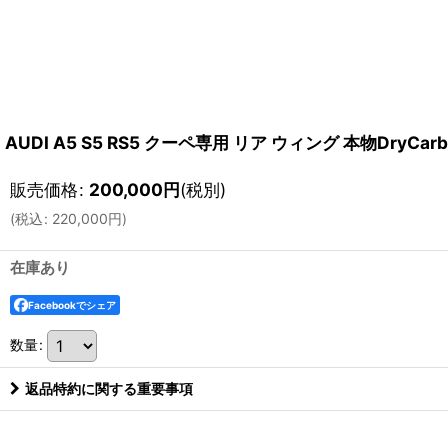
AUDI A5 S5 RS5 クーペ専用 リア ウィング 本物DryC
販売価格
:
200,000
円
(税別)
(
税込
:
220,000
円
)
在庫あり
Facebookでシェア
数量
:
返品特約に関する重要事項