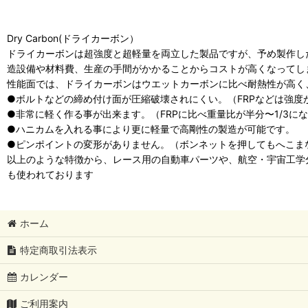
Dry Carbon(ドライカーボン）
ドライカーボンは超強度と超軽量を両立した製品ですが、予め製作し
造設備や材料費、生産の手間がかかることからコストが高くなってし
性能面では、ドライカーボンはウエットカーボンに比べ耐熱性が高く
●ボルトなどの締め付け面が圧縮破壊されにくい。（FRPなどは強
●非常に軽く作る事が出来ます。（FRPに比べ重量比が半分〜1/3に
●ハニカムを入れる事により更に軽量で高剛性の製造が可能です。
●ピンポイントの変形がありません。（ボンネットを押してもへこま
以上のような特徴から、レース用の自動車パーツや、航空・宇宙工学
も使われております
ホーム
特定商取引法表示
カレンダー
ご利用案内