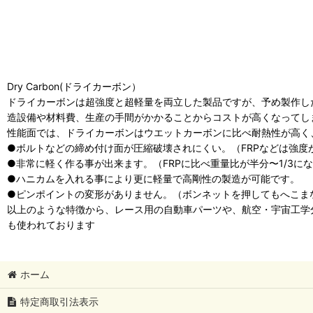
Dry Carbon(ドライカーボン）
ドライカーボンは超強度と超軽量を両立した製品ですが、予め製作し
造設備や材料費、生産の手間がかかることからコストが高くなってし
性能面では、ドライカーボンはウエットカーボンに比べ耐熱性が高く
●ボルトなどの締め付け面が圧縮破壊されにくい。（FRPなどは強
●非常に軽く作る事が出来ます。（FRPに比べ重量比が半分〜1/3に
●ハニカムを入れる事により更に軽量で高剛性の製造が可能です。
●ピンポイントの変形がありません。（ボンネットを押してもへこま
以上のような特徴から、レース用の自動車パーツや、航空・宇宙工学
も使われております
ホーム
特定商取引法表示