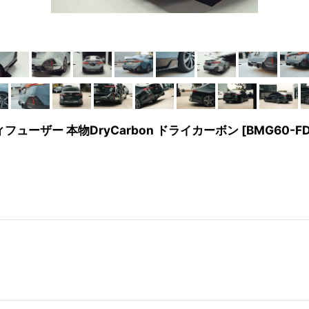
ィフューザー 本物DryCarbon ドライカーボン
[
BMG60-F