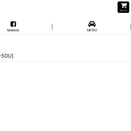
カート
facebook
METEO
-5DU
]