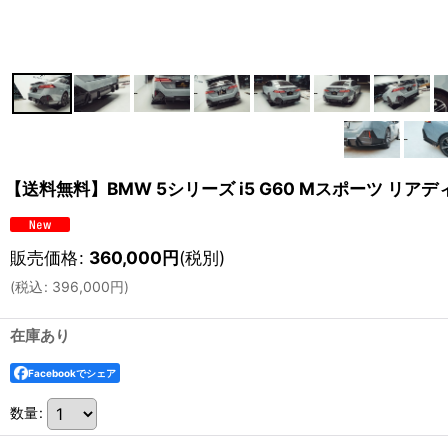
【送料無料】BMW 5シリーズ i5 G60 Mスポーツ リアデ
販売価格
:
360,000
円
(税別)
(
税込
:
396,000
円
)
在庫あり
Facebookでシェア
数量
: