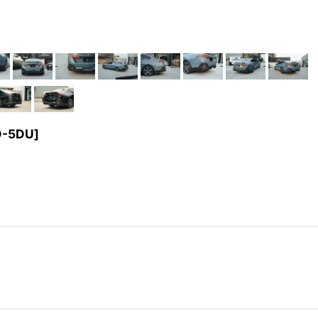
D-5DU
]