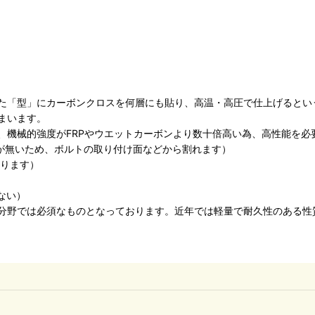
た「型」にカーボンクロスを何層にも貼り、高温・高圧で仕上げるとい
まいます。
、機械的強度がFRPやウエットカーボンより数十倍高い為、高性能を必
度が無いため、ボルトの取り付け面などから割れます）
なります）
ない）
分野では必須なものとなっております。近年では軽量で耐久性のある性