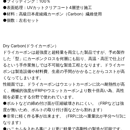
●フィッティング：100％
●表面処理：UVカットクリアコート4層塗り施工
●材料：高級日本産綾織カーボン（Carbon）繊維使用
●個数：左右セット
Dry Carbon(ドライカーボン）
ドライカーボンは超強度と超軽量を両立した製品ですが、予め製作
した「型」にカーボンクロスを何層にも貼り、高温・高圧で仕上げ
るという手作業無しでは不可能な製造工程となります。ドライカー
ボンは製造設備や材料費、生産の手間がかかることからコストが高
くなってしまいます。
性能面では、ドライカーボンはウエットカーボンに比べ耐熱性が高
く、機械的強度がFRPやウエットカーボンより数十倍高い為、高性
能を必要とする分野で使われています。
●ボルトなどの締め付け面が圧縮破壊されにくい。（FRPなどは強
度が無いため、ボルトの取り付け面などから割れます）
●非常に軽く作る事が出来ます。（FRPに比べ重量比が半分〜1/3に
なります）
●ハニカムを入れる事により更に軽量で高剛性の製造が可能です。