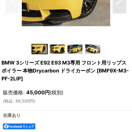
BMW 3シリーズ E92 E93 M3専用 フロント用リップス
ポイラー 本物Drycarbon ドライカーボン
[
BMF9X-M3-
PF-2LIP
]
販売価格
:
45,000
円
(税別)
(
税込
:
49,500
円
)
在庫あり
Facebookでシェア