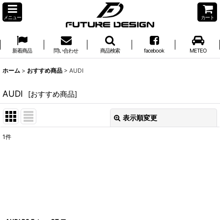
メニュー
カート
新着商品
問い合わせ
商品検索
facebook
METEO
ホーム
>
おすすめ商品
>
AUDI
AUDI
[
おすすめ商品
]
表示順変更
閉じる
1
件
サブカテゴリ
:
表示数
:
並び順
: