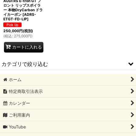
AUDI RS E-tron GT フ
絞り込む
ロント リップスポイラ
ー 本物DryCarbon ドラ
イカーボン
[
ADRS-
ETGT-FD-LIP
]
250,000
円
(税別)
(
税込
:
275,000
円
)
カートに入れる
カテゴリで絞り込む
ホーム
AUDI (全商品)
特定商取引法表示
A5 SportBack
カレンダー
RS3 SportBack
ご利用案内
RS5 （SportBack）
YouTube
RS6 Avant