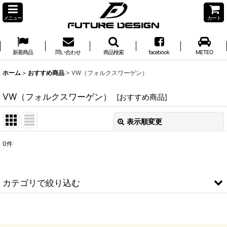
メニュー
カート
新着商品
問い合わせ
商品検索
facebook
METEO
ホーム
>
おすすめ商品
>
VW（フォルクスワーゲン）
VW（フォルクスワーゲン）
[
おすすめ商品
]
表示順変更
閉じる
0
件
サブカテゴリ
:
表示数
:
カテゴリで絞り込む
並び順
:
VW（フォルクスワーゲン） (全商品)