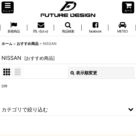
メニュー
カート
新着商品
問い合わせ
商品検索
facebook
METEO
ホーム
>
おすすめ商品
>
NISSAN
NISSAN
[
おすすめ商品
]
表示順変更
閉じる
0
件
サブカテゴリ
:
表示数
:
カテゴリで絞り込む
並び順
:
NISSAN (全商品)